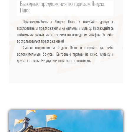
Выгодные предложения по тарифам Яндекс
Плюс
Присоединяйтесь к Яндекс Плюс и получайте доступ к
эксклюзивным предложениям на фильмы и музыку. Наслаждайтесь
любимыми фильмами и песнями по выгодным тарифам. Успейте
воспользоваться предложением!
Станьте подписчиком Яндекс Плюс и откройте для себя
дополнительные бонусы. Выгодные тарифы на кино, музыку и
другие сервисы. Не упустите свой шанс сэкономить!