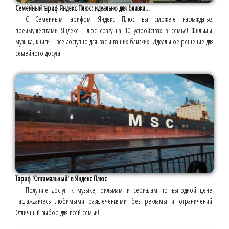
Семейный тариф Яндекс Плюс: идеально для близки...
С Семейным тарифом Яндекс Плюс вы сможете наслаждаться
преимуществами Яндекс. Плюс сразу на 10 устройствах в семье! Фильмы,
музыка, книги – всё доступно для вас и ваших близких. Идеальное решение для
семейного досуга!
Тариф 'Оптимальный' в Яндекс Плюс
Получите доступ к музыке, фильмам и сериалам по выгодной цене.
Наслаждайтесь любимыми развлечениями без рекламы и ограничений.
Отличный выбор для всей семьи!