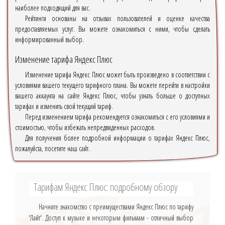
наиболее подходящий для вас.
Рейтинги основаны на отзывах пользователей и оценке качества
предоставляемых услуг. Вы можете ознакомиться с ними, чтобы сделать
информированный выбор.
Изменение тарифа Яндекс Плюс
Изменение тарифа Яндекс Плюс может быть произведено в соответствии с
условиями вашего текущего тарифного плана. Вы можете перейти в настройки
вашего аккаунта на сайте Яндекс Плюс, чтобы узнать больше о доступных
тарифах и изменить свой текущий тариф.
Перед изменением тарифа рекомендуется ознакомиться с его условиями и
стоимостью, чтобы избежать непредвиденных расходов.
Для получения более подробной информации о тарифах Яндекс Плюс,
пожалуйста, посетите наш сайт.
Тарифам Яндекс Плюс: подробному обзору
Начните знакомство с преимуществами Яндекс Плюс по тарифу
'Лайт'. Доступ к музыке и некоторым фильмам - отличный выбор