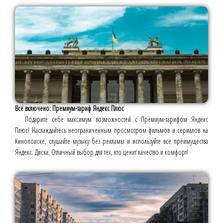
Всё включено: Премиум-тариф Яндекс Плюс
Подарите себе максимум возможностей с Премиум-тарифом Яндекс
Плюс! Наслаждайтесь неограниченным просмотром фильмов и сериалов на
Кинопоиске, слушайте музыку без рекламы и используйте все преимущества
Яндекс. Диска. Отличный выбор для тех, кто ценит качество и комфорт!