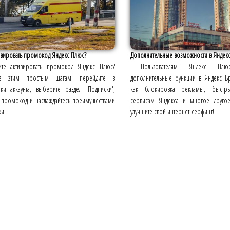
ивировать промокод Яндекс Плюс?
Дополнительные возможности в Яндекс
ите активировать промокод Яндекс Плюс?
Пользователям Яндекс Плю
йте этим простым шагам: перейдите в
дополнительные функции в Яндекс Бр
йки аккаунта, выберите раздел 'Подписки',
как блокировка рекламы, быстр
е промокод и наслаждайтесь преимуществами
сервисам Яндекса и многое другое
и!
улучшите свой интернет-серфинг!