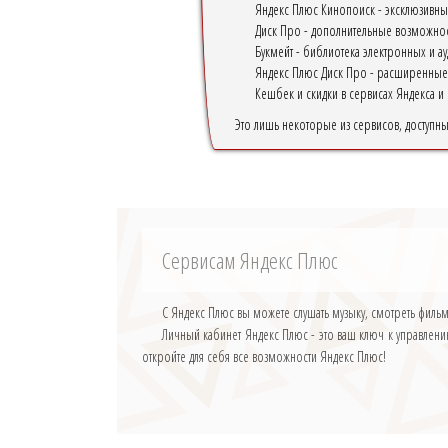
Яндекс Плюс Кинопоиск - эксклюзивны
Диск Про - дополнительные возможнос
Букмейт - библиотека электронных и ау
Яндекс Плюс Диск Про - расширенные 
Кешбек и скидки в сервисах Яндекса и
Это лишь некоторые из сервисов, доступны
Сервисам Яндекс Плюс
С Яндекс Плюс вы можете слушать музыку, смотреть фильм
Личный кабинет Яндекс Плюс - это ваш ключ к управлению
откройте для себя все возможности Яндекс Плюс!