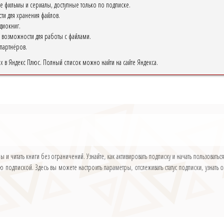
е фильмы и сериалы, доступные только по подписке.
ти для хранения файлов.
диокниг.
возможности для работы с файлами.
 партнёров.
х в Яндекс Плюс. Полный список можно найти на сайте Яндекса.
ы и читать книги без ограничений. Узнайте, как активировать подписку и начать пользоват
 подпиской. Здесь вы можете настроить параметры, отслеживать статус подписки, узнать 