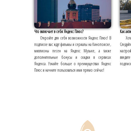
Что включает в себя Яндекс Плюс?
Как акт
Откройте для себя возможности Яндекс Плюс! В
Хот
подписке вас ждут фильмы и сериалы на Кинопоиске,
Следу
миллионы песен на Яндекс Музыке, а также
настро
дополнительные бонусы и скидки в сервисах
введит
Яндекса. Узнайте больше о преимуществах Яндекс
подписк
Плюс и начните пользоваться ими прямо сейчас!