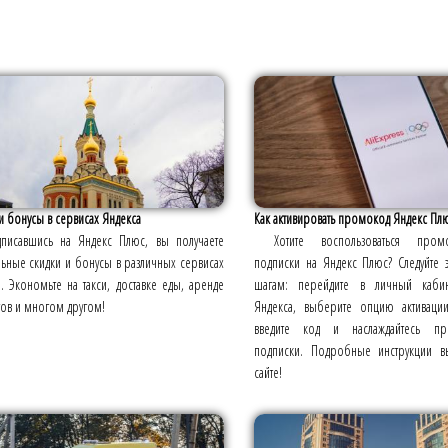
и бонусы в сервисах Яндекса
Как активировать промокод Яндекс Пл
писавшись на Яндекс Плюс, вы получаете
Хотите воспользоваться про
ьные скидки и бонусы в различных сервисах
подписки на Яндекс Плюс? Следуйте
. Экономьте на такси, доставке еды, аренде
шагам: перейдите в личный кабин
ов и многом другом!
Яндекса, выберите опцию активаци
введите код и наслаждайтесь пре
подписки. Подробные инструкции в
сайте!