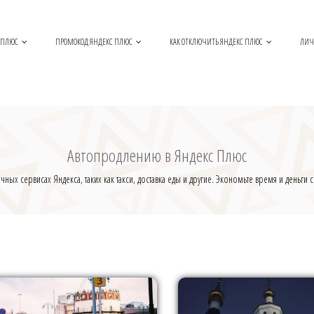
 ПЛЮС
ПРОМОКОД ЯНДЕКС ПЛЮС
КАК ОТКЛЮЧИТЬ ЯНДЕКС ПЛЮС
ЛИЧ
Автопродлению в Яндекс Плюс
ых сервисах Яндекса, таких как такси, доставка еды и другие. Экономьте время и деньги 