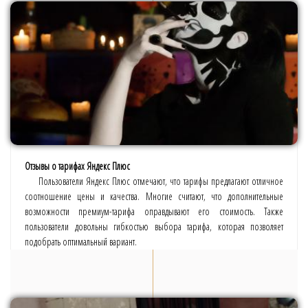
Отзывы о тарифах Яндекс Плюс
Пользователи Яндекс Плюс отмечают, что тарифы предлагают отличное
соотношение цены и качества. Многие считают, что дополнительные
возможности премиум-тарифа оправдывают его стоимость. Также
пользователи довольны гибкостью выбора тарифа, которая позволяет
подобрать оптимальный вариант.