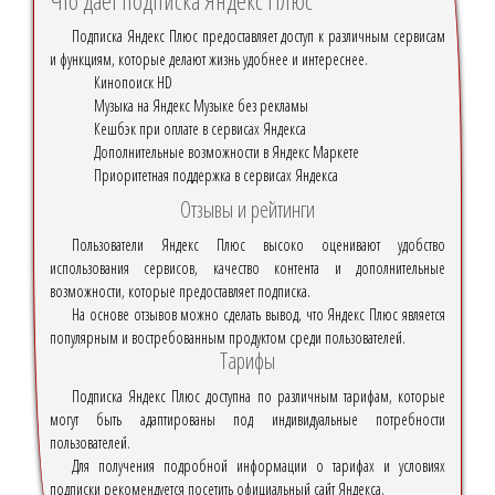
Что даёт подписка Яндекс Плюс
Подписка Яндекс Плюс предоставляет доступ к различным сервисам
и функциям, которые делают жизнь удобнее и интереснее.
Кинопоиск HD
Музыка на Яндекс Музыке без рекламы
Кешбэк при оплате в сервисах Яндекса
Дополнительные возможности в Яндекс Маркете
Приоритетная поддержка в сервисах Яндекса
Отзывы и рейтинги
Пользователи Яндекс Плюс высоко оценивают удобство
использования сервисов, качество контента и дополнительные
возможности, которые предоставляет подписка.
На основе отзывов можно сделать вывод, что Яндекс Плюс является
популярным и востребованным продуктом среди пользователей.
Тарифы
Подписка Яндекс Плюс доступна по различным тарифам, которые
могут быть адаптированы под индивидуальные потребности
пользователей.
Для получения подробной информации о тарифах и условиях
подписки рекомендуется посетить официальный сайт Яндекса.