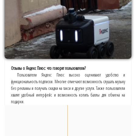
Отзывы о Яндекс Плюс: что говорят пользователи?
Пользователи Яндекс Плюс высоко оценивают удобство и
функциональность подписки. Многие отмечают возможность слушать музыку
без рекламы и получать скидки на такси и другие услуги. Также пользователи
хвалят удобный интерфейс и возможность копить баллы для обмена на
подарки.