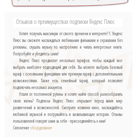
Отзывов о преимуществах подписки Яндекс Плюс
Хотите получать максимум от своего времени в интернете? С Яндекс
Плюс вы сможете наслаждаться любимыми фильмами и сериалами без
рекламы, слушать музыку по настроению и читать интересные книги.
Попробуйте и убедитесь сами!
Яндекс Плюс предлагает несколько тарифов, чтобы каждый мог
выбрать наиболее подходящий для себя. Вы можете выбрать базовый
тариф с основными функциями или премиум-тариф с дополнительными
возможностями. Также есть семейный тариф, который позволяет
подключить несколько аккаунтов.
Устали от постоянной рутины и хотите найти способ разнообразить
свою жизнь? Подписка Яндекс Плюс открывает перед вами мир
развлечений и возможностей. Смотрите новинки кино, наслаждайтесь
любимой музыкой и погружайтесь в захватывающие истории. Отзывы
пользователей говорят сами за себя - присоединяйтесь к нам!
Склонение
оборудование