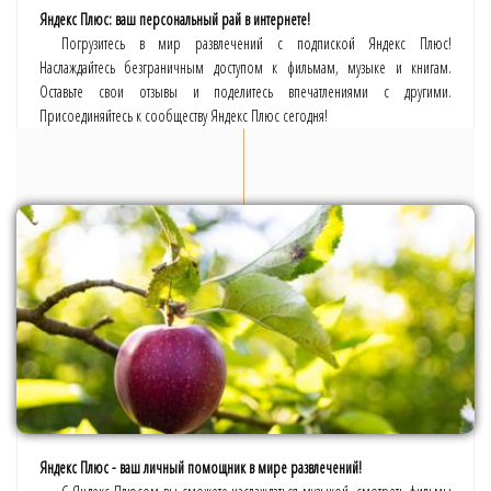
Яндекс Плюс: ваш персональный рай в интернете!
Погрузитесь в мир развлечений с подпиской Яндекс Плюс!
Наслаждайтесь безграничным доступом к фильмам, музыке и книгам.
Оставьте свои отзывы и поделитесь впечатлениями с другими.
Присоединяйтесь к сообществу Яндекс Плюс сегодня!
Яндекс Плюс - ваш личный помощник в мире развлечений!